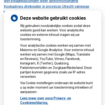
leefstijlaanpassingen weer gewichtstoename
Kookadvies drinkwater in provincie Utrecht vanwege
besmetting
Deze website gebruikt cookies
Terugroepactie babyvoeding Nestlé: bacterie kan baby’s
ziek maken
Wij gebruiken noodzakelijke cookies zodat deze
website goed kan werken. Voor analytische
cookies en externe inhoud vragen wij uw
toestemming.
Contact
Voor analytische cookies werken wij samen met
Matomo en Google Analytics. Voor externe inhoud
Gouden Rijderplein 16
werken wij samen met Google (Maps, Translate
2645 EX Delfgauw
en Reviews), YouTube, Vimeo, Facebook,
Instagram, X (Twitter), Qualizorg,
Tel:
015-2574639
Patiëntenvertellen en ZorgkaartNederland. Deze
E-mail:
info@apotheekdelfgauw.nl
partijen kunnen gegevens zoals uw IP-adres
Beveiligde mail: apotheekdelfgauw@zorgmail.nl
verwerken.
Privacyverklaring
Via Cookie-instellingen onderaan de website kunt
u op ieder moment uw toestemming intrekken of
aanpassen.
Lees meer over onze Privacy- en
Cookieverklaring.