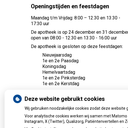
Openingstijden en feestdagen
Maandag t/m Vrijdag: 8:00 – 12:30 en 13:30 -
17:30 uur
De apotheek is op 24 december en 31 decembe
open van 08:00 - 12:30 en 13:30 - 16:00 uur
De apotheek is gesloten op deze feestdagen:
Nieuwjaarsdag
1e en 2e Paasdag
Koningsdag
Hemelvaartsdag
1e en 2e Pinksterdag
1e en 2e Kerstdag
Buiten onze openingstijden, kunt u 24 uur per da
terecht bij de
poli-apotheek in het Reinier de Gra
Deze website gebruikt cookies
Gasthuis.
Wij gebruiken noodzakelijke cookies zodat deze website 
Voor analytische cookies werken wij samen met Matomo e
Instagram, X (Twitter), Qualizorg, Patiëntenvertellen en