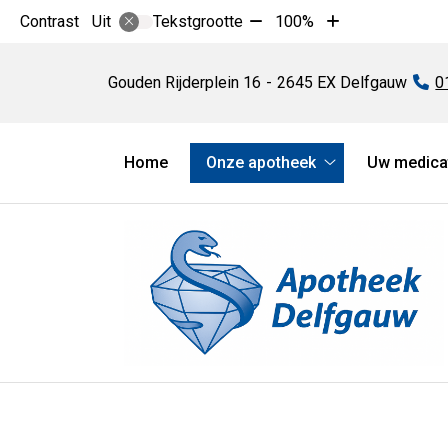
Tekst
Tekst
Contrast
Tekstgrootte
100%
Uit
verkleinen
vergroten
Apotheek
met
met
Delfgauw
Gouden Rijderplein
16
2645 EX
Delfgauw
Te
0
10%
10%
Hoofdmenu
Home
Onze apotheek
Uw medica
Onze
apotheek
submenu