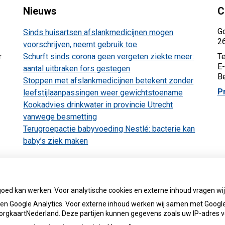
Nieuws
C
Go
Sinds huisartsen afslankmedicijnen mogen
2
voorschrijven, neemt gebruik toe
r
Schurft sinds corona geen vergeten ziekte meer:
Te
E-
aantal uitbraken fors gestegen
Be
Stoppen met afslankmedicijnen betekent zonder
P
leefstijlaanpassingen weer gewichtstoename
Kookadvies drinkwater in provincie Utrecht
vanwege besmetting
Terugroepactie babyvoeding Nestlé: bacterie kan
baby’s ziek maken
g
af
goed kan werken. Voor analytische cookies en externe inhoud vragen w
n Google Analytics. Voor externe inhoud werken wij samen met Google
 ZorgkaartNederland. Deze partijen kunnen gegevens zoals uw IP-adres 