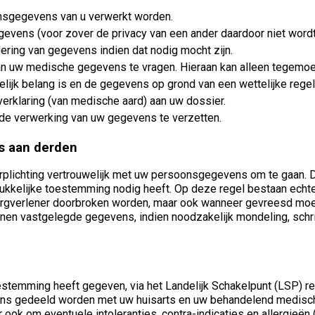
nsgegevens van u verwerkt worden.
egevens (voor zover de privacy van een ander daardoor niet word
jdering van gegevens indien dat nodig mocht zijn.
 van uw medische gegevens te vragen. Hieraan kan alleen tegem
lijk belang is en de gegevens op grond van een wettelijke regel
erklaring (van medische aard) aan uw dossier.
 de verwerking van uw gegevens te verzetten.
s aan derden
ichting vertrouwelijk met uw persoonsgegevens om te gaan. Dit
kkelijke toestemming nodig heeft. Op deze regel bestaan echte
e zorgverlener doorbroken worden, maar ook wanneer gevreesd mo
en vastgelegde gegevens, indien noodzakelijk mondeling, schrif
oestemming heeft gegeven, via het Landelijk Schakelpunt (LSP) 
ns gedeeld worden met uw huisarts en uw behandelend medisch s
 ook om eventuele intoleranties, contra-indicaties en allergieë