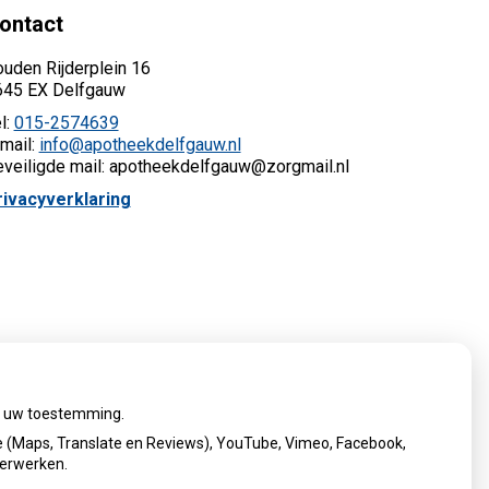
ontact
uden Rijderplein 16
645 EX Delfgauw
l:
015-2574639
mail:
info@apotheekdelfgauw.nl
veiligde mail: apotheekdelfgauw@zorgmail.nl
rivacyverklaring
ij uw toestemming.
 (Maps, Translate en Reviews), YouTube, Vimeo, Facebook,
verwerken.