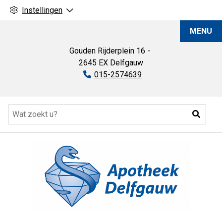
Instellingen
Apotheek
MENU
Delfgauw
Gouden Rijderplein
16
2645 EX
Delfgauw
Tel:
015-2574639
Hoofdmenu
Zoeke