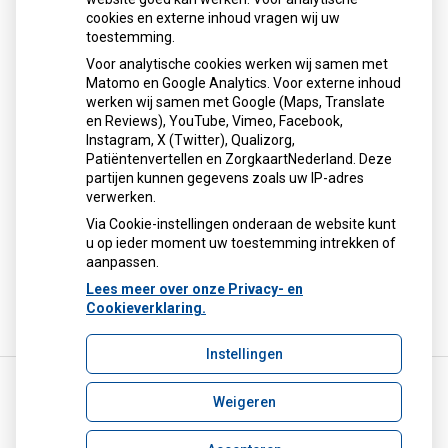
cookies en externe inhoud vragen wij uw
toestemming.
Contact
Voor analytische cookies werken wij samen met
Matomo en Google Analytics. Voor externe inhoud
Gouden Rijderplein 16
werken wij samen met Google (Maps, Translate
2645 EX Delfgauw
en Reviews), YouTube, Vimeo, Facebook,
Instagram, X (Twitter), Qualizorg,
Tel:
015-2574639
Patiëntenvertellen en ZorgkaartNederland. Deze
E-mail:
info@apotheekdelfgauw.nl
partijen kunnen gegevens zoals uw IP-adres
Beveiligde mail: apotheekdelfgauw@zorgmail.nl
verwerken.
Privacyverklaring
Via Cookie-instellingen onderaan de website kunt
u op ieder moment uw toestemming intrekken of
aanpassen.
Lees meer over onze Privacy- en
Cookieverklaring.
Instellingen
Weigeren
Uw Zorg Online
|
Beheer
info@apotheekdelfgauw.nl