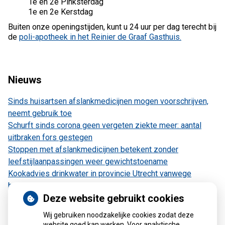
1e en 2e Pinksterdag
1e en 2e Kerstdag
Buiten onze openingstijden, kunt u 24 uur per dag terecht bij
de
poli-apotheek in het Reinier de Graaf Gasthuis.
Nieuws
Sinds huisartsen afslankmedicijnen mogen voorschrijven,
neemt gebruik toe
Schurft sinds corona geen vergeten ziekte meer: aantal
uitbraken fors gestegen
Stoppen met afslankmedicijnen betekent zonder
leefstijlaanpassingen weer gewichtstoename
Kookadvies drinkwater in provincie Utrecht vanwege
besmetting
Deze website gebruikt cookies
Terugroepactie babyvoeding Nestlé: bacterie kan baby’s
ziek maken
Wij gebruiken noodzakelijke cookies zodat deze
website goed kan werken. Voor analytische