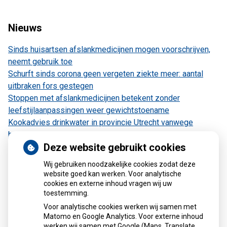
Nieuws
Sinds huisartsen afslankmedicijnen mogen voorschrijven,
neemt gebruik toe
Schurft sinds corona geen vergeten ziekte meer: aantal
uitbraken fors gestegen
Stoppen met afslankmedicijnen betekent zonder
leefstijlaanpassingen weer gewichtstoename
Kookadvies drinkwater in provincie Utrecht vanwege
besmetting
Deze website gebruikt cookies
Terugroepactie babyvoeding Nestlé: bacterie kan baby’s
ziek maken
Wij gebruiken noodzakelijke cookies zodat deze
website goed kan werken. Voor analytische
cookies en externe inhoud vragen wij uw
toestemming.
Contact
Voor analytische cookies werken wij samen met
Matomo en Google Analytics. Voor externe inhoud
Gouden Rijderplein 16
werken wij samen met Google (Maps, Translate