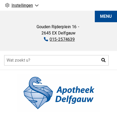
Instellingen
Apotheek
MENU
Delfgauw
Gouden Rijderplein
16
2645 EX
Delfgauw
Tel:
015-2574639
Hoofdmenu
Zoeke