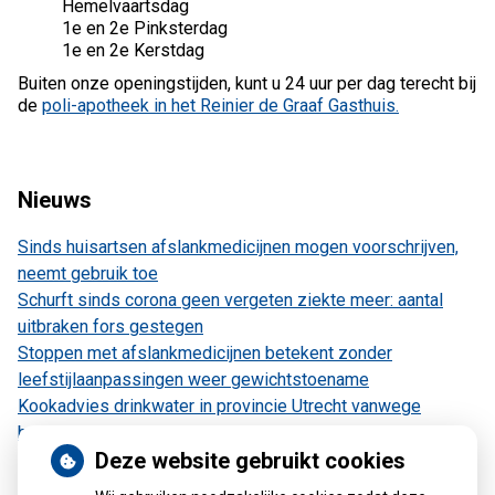
Hemelvaartsdag
1e en 2e Pinksterdag
1e en 2e Kerstdag
Buiten onze openingstijden, kunt u 24 uur per dag terecht bij
de
poli-apotheek in het Reinier de Graaf Gasthuis.
Nieuws
Sinds huisartsen afslankmedicijnen mogen voorschrijven,
neemt gebruik toe
Schurft sinds corona geen vergeten ziekte meer: aantal
uitbraken fors gestegen
Stoppen met afslankmedicijnen betekent zonder
leefstijlaanpassingen weer gewichtstoename
Kookadvies drinkwater in provincie Utrecht vanwege
besmetting
Deze website gebruikt cookies
Terugroepactie babyvoeding Nestlé: bacterie kan baby’s
ziek maken