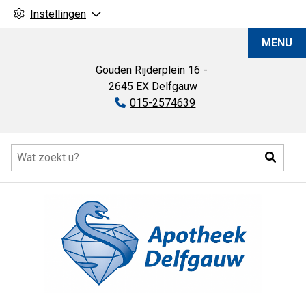
Instellingen
Apotheek
MENU
Delfgauw
Gouden Rijderplein
16
2645 EX
Delfgauw
Tel:
015-2574639
Hoofdmenu
Zoeke