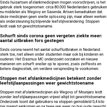
Sinds huisartsen afslankmedicijnen mogen voorschrijven, is het
gebruik sterk toegenomen: circa 80.000 Nederlanders gebruiken
nu middelen als Wegovy en Saxenda. Artsen benadrukken dat
deze medicijnen geen snelle oplossing zijn, maar alleen werken
als ondersteuning bij blijvende leefstijlverandering. Stoppen
leidt vaak tot gewichtstoename.
Schurft sinds corona geen vergeten ziekte meer:
aantal uitbraken fors gestegen
Sinds corona neemt het aantal schurftuitbraken in Nederland
sterk toe, niet alleen onder studenten maar ook bij kinderen en
ouderen. Het Erasmus MC onderzoekt oorzaken en nieuwe
manieren om schurft sneller op te sporen, zoals zelftests en
betere diagnostiek, om verdere verspreiding te voorkomen.
Stoppen met afslankmedicijnen betekent zonder
leefstijlaanpassingen weer gewichtstoename
Stoppen met afslankmedicijnen als Wegovy of Mounjaro leidt
zonder leefstijlaanpassingen vrijwel altijd tot gewichtstoename.
Onderzoek toont dat gebruikers na stoppen gemiddeld 0,4 kilo
per maand aankomen en na twee jaar weer op hun oude gewicht