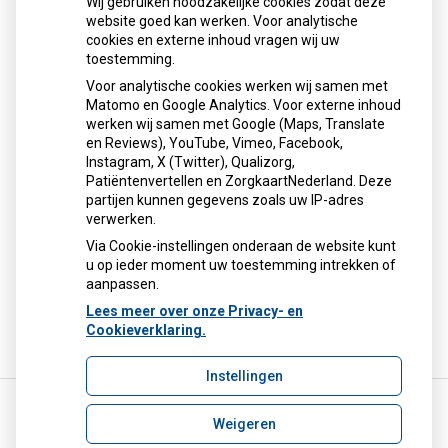
Wij gebruiken noodzakelijke cookies zodat deze
website goed kan werken. Voor analytische
cookies en externe inhoud vragen wij uw
toestemming.
Contact
Voor analytische cookies werken wij samen met
Matomo en Google Analytics. Voor externe inhoud
Gouden Rijderplein 16
werken wij samen met Google (Maps, Translate
2645 EX Delfgauw
en Reviews), YouTube, Vimeo, Facebook,
Instagram, X (Twitter), Qualizorg,
Tel:
015-2574639
Patiëntenvertellen en ZorgkaartNederland. Deze
E-mail:
info@apotheekdelfgauw.nl
partijen kunnen gegevens zoals uw IP-adres
Beveiligde mail: apotheekdelfgauw@zorgmail.nl
verwerken.
Privacyverklaring
Via Cookie-instellingen onderaan de website kunt
u op ieder moment uw toestemming intrekken of
aanpassen.
Lees meer over onze Privacy- en
Cookieverklaring.
Instellingen
Weigeren
Uw Zorg Online
|
Beheer